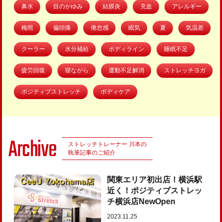
鼻水
目のかゆみ
結膜炎
充血
アレルギー
梅雨
偏頭痛
倦怠感
眠気
夏
気温差
クーラー
水分補給
ボディライン
睡眠不足
疲労回復
寝ながら
運動不足解消
ストレッチヨガ
ポジティブストレッチ
ボディケア
Archive
ストレッチトレーナー 川本の
執筆記事のご紹介
関東エリア初出店！横浜駅
近く！ポジティブストレッ
チ横浜店NewOpen
2023.11.25