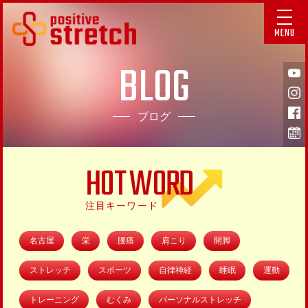
MENU
BLOG
ブログ
HOT WORD
注目キーワード
名古屋
栄
腰痛
肩こり
開脚
ストレッチ
スポーツ
自律神経
睡眠
運動
トレーニング
むくみ
パーソナルストレッチ