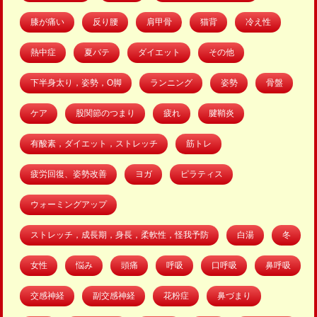
膝が痛い
反り腰
肩甲骨
猫背
冷え性
熱中症
夏バテ
ダイエット
その他
下半身太り，姿勢，O脚
ランニング
姿勢
骨盤
ケア
股関節のつまり
疲れ
腱鞘炎
有酸素，ダイエット，ストレッチ
筋トレ
疲労回復、姿勢改善
ヨガ
ピラティス
ウォーミングアップ
ストレッチ，成長期，身長，柔軟性，怪我予防
白湯
冬
女性
悩み
頭痛
呼吸
口呼吸
鼻呼吸
交感神経
副交感神経
花粉症
鼻づまり