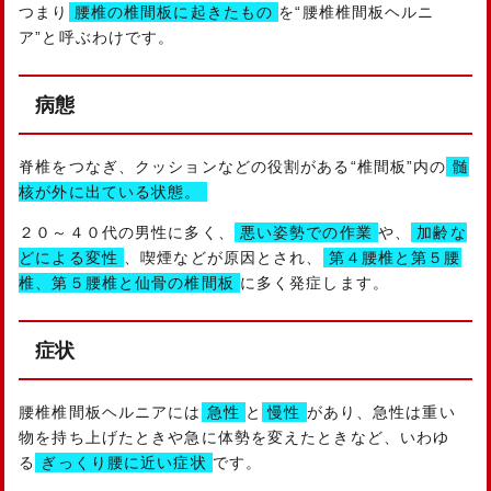
つまり
腰椎の椎間板に起きたもの
を“腰椎椎間板ヘルニ
ア”と呼ぶわけです。
病態
脊椎をつなぎ、クッションなどの役割がある“椎間板”内の
髄
核が外に出ている状態。
２０～４０代の男性に多く、
悪い姿勢での作業
や、
加齢な
どによる変性
、喫煙などが原因とされ、
第４腰椎と第５腰
椎、第５腰椎と仙骨の椎間板
に多く発症します。
症状
腰椎椎間板ヘルニアには
急性
と
慢性
があり、急性は重い
物を持ち上げたときや急に体勢を変えたときなど、いわゆ
る
ぎっくり腰に近い症状
です。