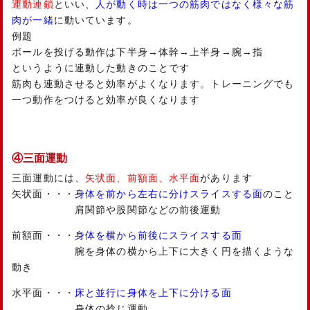
運動連鎖
といい、
人が動く時は一つの筋肉ではなく様々な筋
肉が一緒
に動いています。
例題
ボールを投げる動作は下半身→体幹→上半身→腕→指
というように連動した動きのことです
筋肉も連動させると効率がよくなります。トレーニングでも
一つ動作をつけると効率が良くなります
④三面運動
三面運動には、
矢状面、前額面、水平面
があります
矢状面・・・
身体を前から左右に分けスライスする面
のこと
肩関節や股関節などの前後運動
前額面・・・
身体を横から前後にスライスする面
腕を身体の横から上下に大きく円を描くような
動き
水平面・・・
床と並行に身体を上下に分ける面
身体の捻じ運動