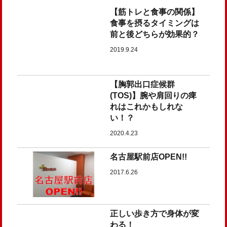
【筋トレと食事の関係】
食事を摂るタイミングは
前と後どちらが効果的？
2019.9.24
【胸郭出口症候群
(TOS)】腕や肩回りの痺
れはこれかもしれな
い！？
2020.4.23
名古屋駅前店OPEN!!
2017.6.26
正しい歩き方で身体が変
わる！