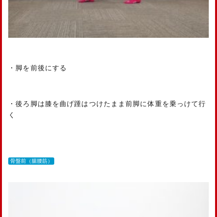
・脚を前後にする
・後ろ脚は膝を曲げ踵はつけたまま前脚に体重を乗っけて行
く
骨盤前（腸腰筋）