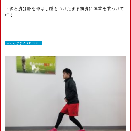
・後ろ脚は膝を伸ばし踵もつけたまま前脚に体重を乗っけて
行く
ふくらはぎ２（ヒラメ）