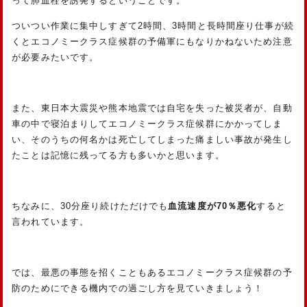
って肺血栓を誘発するということです。
ついつい作業に集中しすぎて2時間、3時間と長時間座り仕事が続
くとエコノミークラス症候群の予備軍にもなりかねないため注意
が必要みたいです。
また、東日本大震災や熊本地震では自宅を失った被災者が、自動
車の中で寝泊まりしてエコノミークラス症候群にかかってしま
い、そのうちの何名かは死亡してしまった痛ましい事故が発生し
たことは記憶に残ってる方も多いかと思います。
ちなみに、30分座り続けただけでも
血流速度が70％悪化
すると
言われています。
では、最悪の事態を招くこともあるエコノミークラス症候群の予
防のためにできる機内での過ごし方を見ていきましょう！