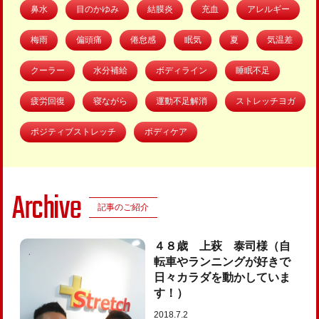
鼻水
目のかゆみ
結膜炎
充血
アレルギー
梅雨
偏頭痛
倦怠感
眠気
夏
気温差
クーラー
水分補給
ボディライン
睡眠不足
疲労回復
寝ながら
運動不足解消
ストレッチヨガ
ポジティブストレッチ
ボディケア
Archive
記事のご紹介
４８歳 上萩 泰司様（自
転車やランニングが好きで
日々カラダを動かしていま
す！）
2018.7.2