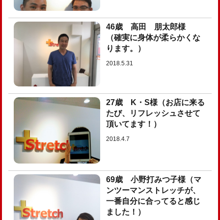
46歳 高田 朋太郎様
（確実に身体が柔らかくな
ります。）
2018.5.31
27歳 K・S様（お店に来る
たび、リフレッシュさせて
頂いてます！）
2018.4.7
69歳 小野打みつ子様（マ
ンツーマンストレッチが、
一番自分に合ってると感じ
ました！）