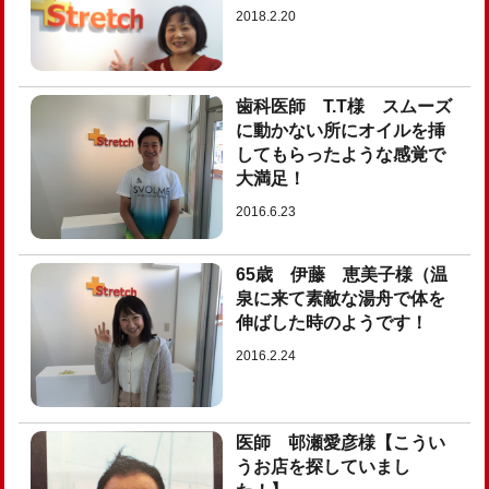
2018.2.20
歯科医師 T.T様 スムーズ
に動かない所にオイルを挿
してもらったような感覚で
大満足！
2016.6.23
65歳 伊藤 恵美子様（温
泉に来て素敵な湯舟で体を
伸ばした時のようです！
2016.2.24
医師 邨瀬愛彦様【こうい
うお店を探していまし