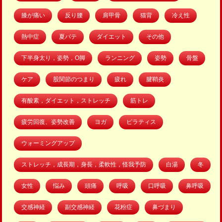
膝が痛い
反り腰
肩甲骨
猫背
冷え性
熱中症
夏バテ
ダイエット
その他
下半身太り，姿勢，O脚
ランニング
姿勢
骨盤
ケア
股関節のつまり
疲れ
腱鞘炎
有酸素，ダイエット，ストレッチ
筋トレ
疲労回復、姿勢改善
ヨガ
ピラティス
ウォーミングアップ
ストレッチ，成長期，身長，柔軟性，怪我予防
白湯
冬
女性
悩み
頭痛
呼吸
口呼吸
鼻呼吸
交感神経
副交感神経
花粉症
鼻づまり