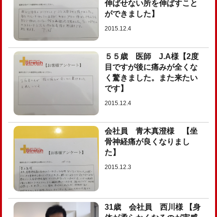
伸ばせない所を伸ばすこと
ができました】
2015.12.4
５５歳 医師 J.A様【2度
目ですが後に痛みが全くな
く驚きました。また来たい
です】
2015.12.4
会社員 青木真澄様 【坐
骨神経痛が良くなりまし
た】
2015.12.3
31歳 会社員 西川様 【身