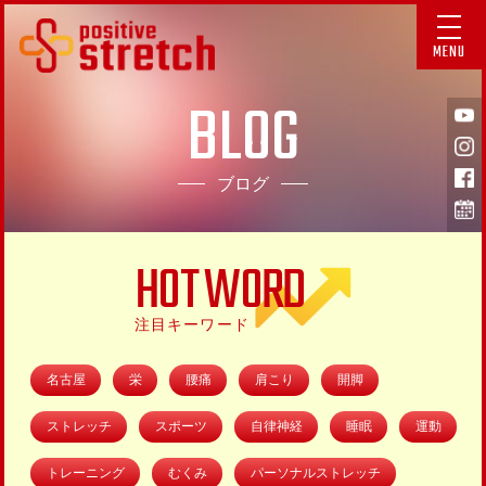
MENU
BLOG
ブログ
HOT WORD
注目キーワード
名古屋
栄
腰痛
肩こり
開脚
ストレッチ
スポーツ
自律神経
睡眠
運動
トレーニング
むくみ
パーソナルストレッチ