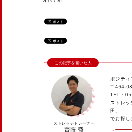
2015.7.30
ポジティ
〒464-
TEL：052
ストレッ
田」
でお探しの
ストレッチトレーナー
齊藤 喬