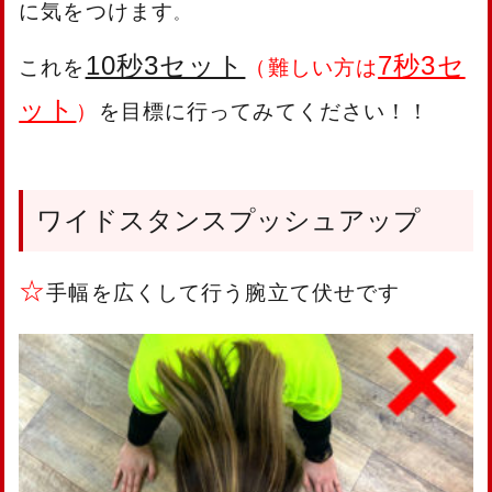
に気をつけます
。
10秒3セット
7秒3セ
これを
（難しい方は
ット
）
を目標に行ってみてください！！
ワイドスタンスプッシュアップ
☆
手幅を広くして行う腕立て伏せです