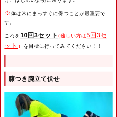
げ、はじめの姿勢に戻ります。
※
体は常にまっすぐに保つことが最重要で
す。
10回3セット
5回3セ
これを
(難しい方は
ット
）
を目標に行ってみてください！！
膝つき腕立て伏せ