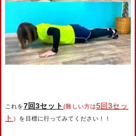
7回3セット
5回3セッ
これを
(難しい方は
ト
）
を目標に行ってみてください！！