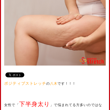
ポジティブストレッチ
の
八木
です！！！
下半身太り
女性で「
」で悩まれてる方多いのではな