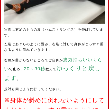
写真は右足のももの裏（ハムストリングス）を伸ばしていま
す。
左足はあぐらのように畳み、右足に対して身体がまっすぐ重
なるように倒れていきます。
痛気持ちいいくら
右膝が曲がらないところでご自身が
ゆっくりと戻し
い
20～30秒
で止め、
数えて
ます
。
反対も同じように行ってください。
※身体が斜めに倒れないようにして