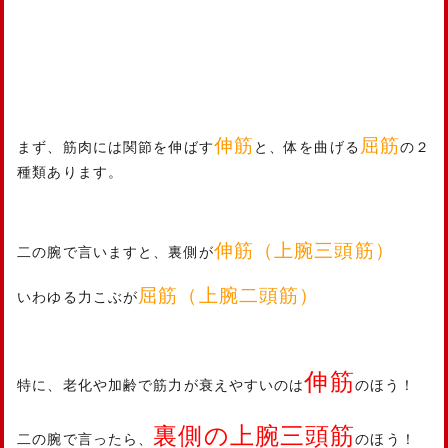
伸筋
屈筋
まず、筋肉には関節を伸ばす
と、体を曲げる
の２
種類あります。
伸筋（上腕三頭筋）
二の腕で言いますと、裏側が
屈筋（上腕二頭筋）
いわゆる力こぶが
伸筋
特に、老化や加齢で筋力が衰えやすいのは
のほう！
裏側の上腕三頭筋
二の腕で言ったら、
のほう！