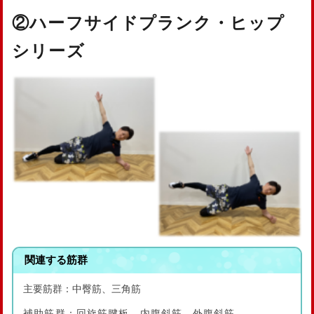
②ハーフサイドプランク・ヒップ
シリーズ
関連する筋群
主要筋群：中臀筋、三角筋
補助筋群：回旋筋腱板、内腹斜筋、外腹斜筋