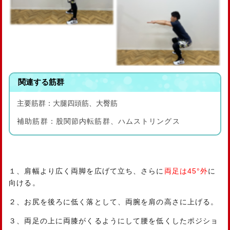
関連する筋群
主要筋群：大腿四頭筋、大臀筋
補助筋群：股関節内転筋群、ハムストリングス
１、肩幅より広く両脚を広げて立ち、さらに
両足は45°外
に
向ける。
２、お尻を後ろに低く落として、両腕を肩の高さに上げる。
３、両足の上に両膝がくるようにして腰を低くしたポジショ