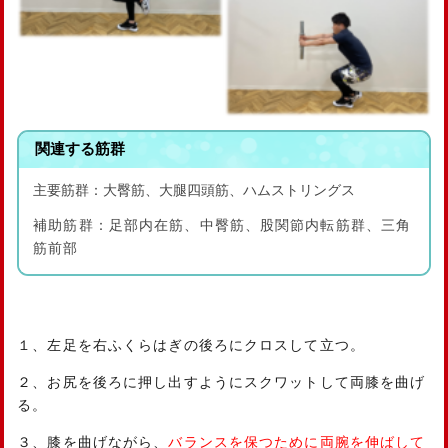
関連する筋群
主要筋群：大臀筋、大腿四頭筋、ハムストリングス
補助筋群：足部内在筋、中臀筋、股関節内転筋群、三角
筋前部
１、左足を右ふくらはぎの後ろにクロスして立つ。
２、お尻を後ろに押し出すようにスクワットして両膝を曲げ
る。
３、膝を曲げながら、
バランスを保つために両腕を伸ばして