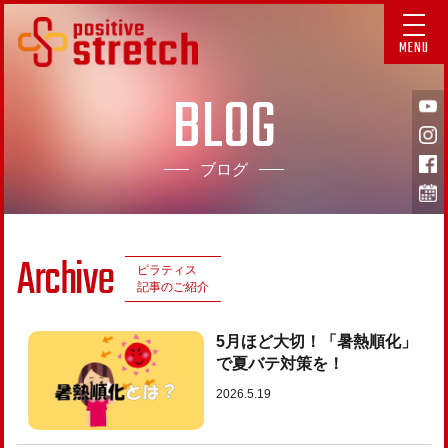
MENU
BLOG
ブログ
Archive
ピラティス
記事のご紹介
5月ほど大切！「暑熱順化」
で夏バテ対策を！
2026.5.19