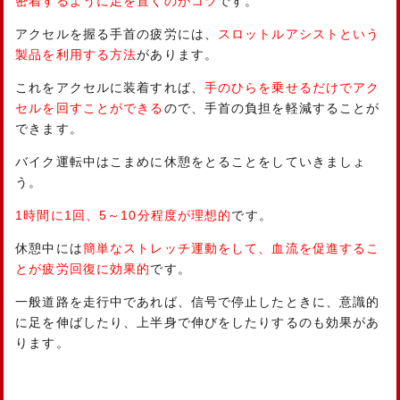
密着するように足を置くのがコツ
です。
アクセルを握る手首の疲労には、
スロットルアシストという
製品を利用する方法
があります。
これをアクセルに装着すれば、
手のひらを乗せるだけでアク
セルを回すことができる
ので、手首の負担を軽減することが
できます。
バイク運転中はこまめに休憩をとることをしていきましょ
う。
1
時間に
1
回、
5
～
10
分程度が理想的
です。
休憩中には
簡単なストレッチ運動をして、血流を促進するこ
とが疲労回復に効果的
です。
一般道路を走行中であれば、信号で停止したときに、意識的
に足を伸ばしたり、上半身で伸びをしたりするのも効果があ
ります。