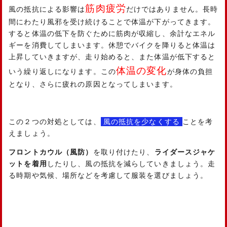
筋肉疲労
風の抵抗による影響は
だけではありません。長時
間にわたり風邪を受け続けることで体温が下がってきます。
すると体温の低下を防ぐために筋肉が収縮し、余計なエネル
ギーを消費してしまいます。休憩でバイクを降りると体温は
上昇していきますが、走り始めると、また体温が低下すると
体温の変化
いう繰り返しになります。この
が身体の負担
となり、さらに疲れの原因となってしまいます。
この２つの対処としては、
風の抵抗を少なくする
ことを考
えましょう。
フロントカウル（風防）
を取り付けたり、
ライダースジャケ
ットを着用
したりし、風の抵抗を減らしていきましょう。走
る時期や気候、場所などを考慮して服装を選びましょう。