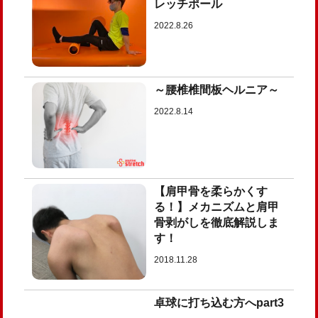
レッチポール
2022.8.26
～腰椎椎間板ヘルニア～
2022.8.14
【肩甲骨を柔らかくす
る！】メカニズムと肩甲
骨剥がしを徹底解説しま
す！
2018.11.28
卓球に打ち込む方へpart3