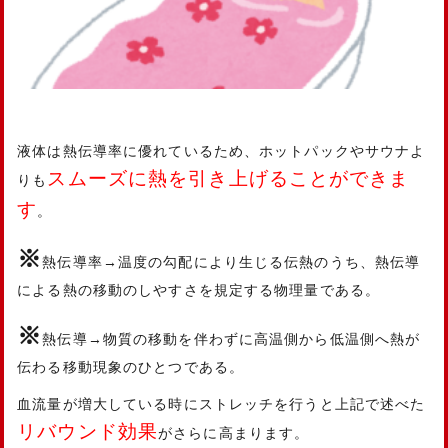
液体は熱伝導率に優れているため、ホットパックやサウナよ
スムーズに熱を引き上げることができま
りも
す
。
※
熱伝導率→温度の勾配により生じる伝熱のうち、熱伝導
による熱の移動のしやすさを規定する物理量である。
※
熱伝導→物質の移動を伴わずに高温側から低温側へ熱が
伝わる移動現象のひとつである。
血流量が増大している時にストレッチを行うと上記で述べた
リバウンド効果
がさらに高まります。