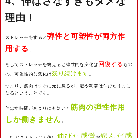
4、伸ばさなすぎもダメな
理由！
弾性と可塑性が両方作
ストレッチをすると
用する
。
回復する
そしてストレッチを終えると弾性的な変化は
もの
残り続けます
の、可塑性的な変化は
。
つまり、筋肉はすぐに元に戻るが、腱や靭帯は伸びたままに
なるということです。
筋肉の弾性作用
伸ばす時間があまりにも短いと
しか働きません
。
伸びた感覚
緩んだ感
これではストレッチ後に
や