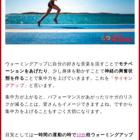
ウォーミングアップに自分の好きな音楽を流すことで
モチベ
ーションをあげたり
、少し身体を動かすことで
神経の興奮状
態を作る
ことで集中力を上げていきます。これを
「サイキン
グアップ」
と言います。
集中力が上がると、パフォーマンスがあがったりケガのリス
クが減ることは、皆さんもイメージできますよね。ですから
集中力を上げることもすごく大切になります。
10
目安としては
一時間の運動の時で
分
程ウォーミングアップ