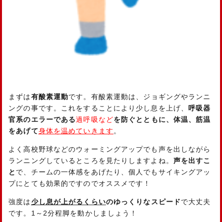
まずは
有酸素運動
です。有酸素運動は、ジョギングやランニ
ングの事です。これをすることにより少し息を上げ、
呼吸器
官系のエラーである
過呼吸など
を防ぐとともに、体温、筋温
をあげて
身体を温めていきます
。
よく高校野球などのウォーミングアップでも声を出しながら
ランニングしているところを見たりしますよね。
声を出すこ
と
で、チームの一体感をあげたり、個人でもサイキングアッ
プにとても効果的ですのでオススメです！
強度は
少し息が上がるくらい
の
ゆっくりなスピード
で大丈夫
です。1～2分程脚を動かしましょう！