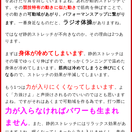
をあげたり肩を回していますよね。あれが動的ストレッチで
す。その
競技特有の動きに似た動き
で筋肉を伸ばすことで、
その動きの
可動域があがり、パフォーマンスアップに繋がり
ラジオ体操
ます
。一番身近なものだと、
がありますね。
ではなぜ静的ストレッチが不向きなのか。その理由は2つあ
ります。
身体が冷めてしまいます
まずは
。静的ストレッチは
その場でゆっくり伸ばすので、せっかくランニングで温めた
身体が冷めてしまいます。
筋肉は冷めてしまうと伸びにくく
なる
ので、ストレッチの効果が半減してしまいます。
力が入りにくくなってしまいます
もう1つは
。よ
く「力抜けよ」と声掛けされるのでいいのではとも思います
よね。ですがそれはあくまで可動域を作る為です。打つ際に
力が入らなければパワーも生まれ
ません
。また、静的ストレッチにはリラックス効果があ
りますよね。眠くなってしまったら力も入りませんし、集中