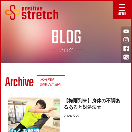
MENU
BLOG
ブログ
Archive
水分補給
記事のご紹介
【梅雨到来】身体の不調あ
るあると対処法☆
2024.5.27